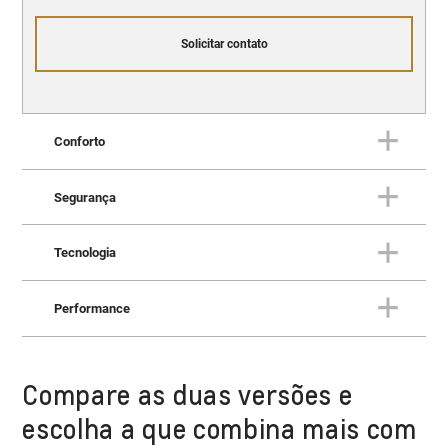
Solicitar contato
Conforto
Segurança
Conforto
Tudo o que você espera de um
Tecnologia
SUV superior.
Segurança
Proteção superior para você e
Performance
para a sua família.
Tecnologia
Um SUV para você escrever o
futuro.
Compare as duas versões e
Performance
Potência e desempenho para
escolha a que combina mais com
conquistar qualquer