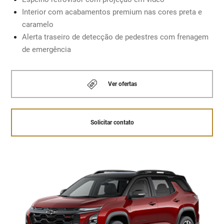
Interior com acabamentos premium nas cores preta e
Solicitar contato
caramelo
MOTOR 1.5 TURBO COM INJEÇÃO DIRETA
Alerta traseiro de detecção de pedestres com frenagem
de emergência
Solicitar contato
Ver ofertas
Solicitar contato
Retrovisor com projeção de vídeo.
Chevrolet MyLink
A
central multimídia com tela de 11.3”
sensível ao